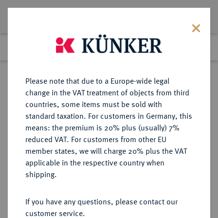
Lot 4039
Previous lot
Next lot
Return to list view
Please note that due to a Europe-wide legal
change in the VAT treatment of objects from third
countries, some items must be sold with
Lot 4039
standard taxation. For customers in Germany, this
Auction 406
·
means: the premium is 20% plus (usually) 7%
Finished
20 Mar 2024
reduced VAT. For customers from other EU
member states, we will charge 20% plus the VAT
applicable in the respective country when
PFALZ
DEUTSCHE MÜNZEN UND MEDAILLEN
·
shipping.
PFALZ, KURFÜRSTENTUM Karl
Theodor, 1743-1799.
If you have any questions, please contact our
Goldene Suitenmedaille zu 10
customer service.