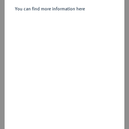
Dukaten o. J. (1758),
You can find more information here
Sold
Estimated price : €2,500
Hammer price
€6,000