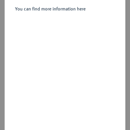
Sold
You can find more information here
Estimated price : €1,500
Hammer price
€2,000