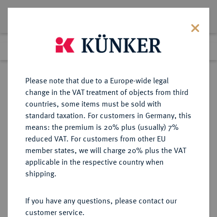
Lot 7231
Previous lot
Next lot
Return to list view
Please note that due to a Europe-wide legal
change in the VAT treatment of objects from third
countries, some items must be sold with
Lot 7231
standard taxation. For customers in Germany, this
Auction 214
·
means: the premium is 20% plus (usually) 7%
Finished
21 Jun 2012
reduced VAT. For customers from other EU
member states, we will charge 20% plus the VAT
applicable in the respective country when
POLEN
EUROPÄISCHE MÜNZEN UND MEDAILLEN
·
shipping.
DANZIG Stadt.
Goldgulden 1530
If you have any questions, please contact our
customer service.