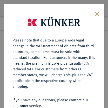
Lot 700
Previous lot
Next lot
Return to list view
Please note that due to a Europe-wide legal
change in the VAT treatment of objects from third
countries, some items must be sold with
Lot 700
standard taxation. For customers in Germany, this
Auction 359
·
means: the premium is 20% plus (usually) 7%
Finished
26 Jan 2022
reduced VAT. For customers from other EU
member states, we will charge 20% plus the VAT
applicable in the respective country when
POLEN
EUROPÄISCHE MÜNZEN UND MEDAILLEN
·
shipping.
DANZIG Stadt.
Goldmedaille zu 2 Dukaten 1678,
If you have any questions, please contact our
customer service.