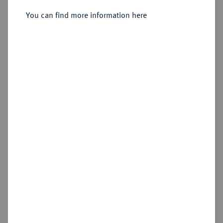
Sold
You can find more information here
Estimated price : €6,000