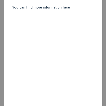
Sold
You can find more information here
Estimated price : €500
Hammer price
€1,300