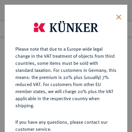
Lot 1935
Previous lot
Next lot
Return to list view
Please note that due to a Europe-wide legal
change in the VAT treatment of objects from third
countries, some items must be sold with
Lot 1935
standard taxation. For customers in Germany, this
Auction 266
·
means: the premium is 20% plus (usually) 7%
Finished
28 Sept 2015
reduced VAT. For customers from other EU
member states, we will charge 20% plus the VAT
applicable in the respective country when
POLEN
EUROPÄISCHE MÜNZEN UND MEDAILLEN
·
shipping.
DANZIG Stadt.
Silbermedaillon 1660,
If you have any questions, please contact our
customer service.