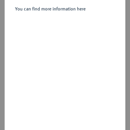
1637.
Dukat 1654, Stettin,
You can find more information here
Sold
Estimated price : €7,500
Hammer price
€17,000