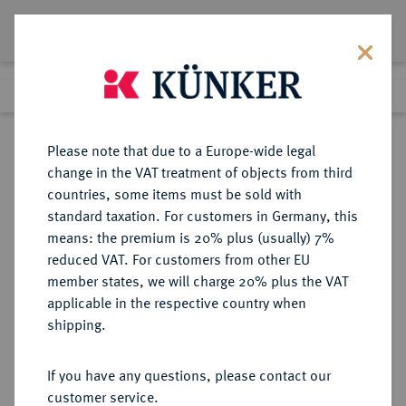
Lot 1626
Previous lot
Next lot
Return to list view
Please note that due to a Europe-wide legal
change in the VAT treatment of objects from third
countries, some items must be sold with
Lot 1626
standard taxation. For customers in Germany, this
Auction 362
·
means: the premium is 20% plus (usually) 7%
Finished
22 Mar 2022
reduced VAT. For customers from other EU
member states, we will charge 20% plus the VAT
applicable in the respective country when
POMMERN
DEUTSCHE MÜNZEN UND MEDAILLEN
·
shipping.
POMMERN, HERZOGTUM NACH
DER LANDESVEREINIGUNG VON
If you have any questions, please contact our
1625 Bogislaw XIV., (1620-) 1625-
customer service.