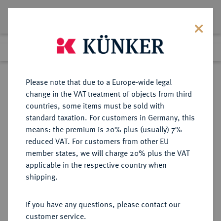
Lot 2757
Previous lot
Next lot
Return to list view
Please note that due to a Europe-wide legal
change in the VAT treatment of objects from third
countries, some items must be sold with
Lot 2757
standard taxation. For customers in Germany, this
Auction 250
·
means: the premium is 20% plus (usually) 7%
Finished
2 Jul 2014
reduced VAT. For customers from other EU
member states, we will charge 20% plus the VAT
applicable in the respective country when
BRANDENBURG-
DEUTSCHE MÜNZEN UND MEDAILLEN
·
shipping.
PREUSSEN
PREUSSEN, KÖNIGREICH Friedrich
If you have any questions, please contact our
II., der Große, 1740-1786.
customer service.