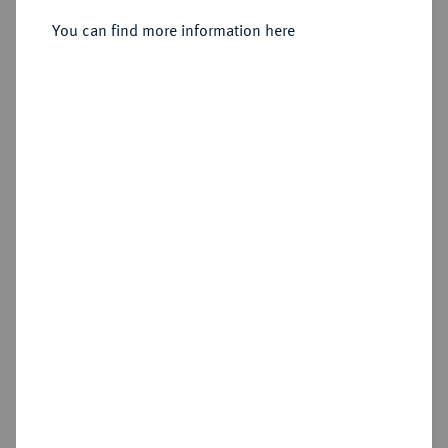
Levantetaler 1767, Berlin oder
Magdeburg.
You can find more information here
Sold
Estimated price : €10,000
Hammer price