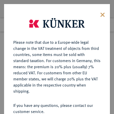
Lot 580
Previous lot
Next lot
Return to list view
Please note that due to a Europe-wide legal
change in the VAT treatment of objects from third
countries, some items must be sold with
Lot 580
standard taxation. For customers in Germany, this
Auction 339
·
means: the premium is 20% plus (usually) 7%
Finished
28 Sept 2020
reduced VAT. For customers from other EU
member states, we will charge 20% plus the VAT
applicable in the respective country when
BRANDENBURG-
DEUTSCHE MÜNZEN UND MEDAILLEN
·
shipping.
PREUSSEN
PREUSSEN, KÖNIGREICH Friedrich
If you have any questions, please contact our
II., der Große, 1740-1786.
customer service.