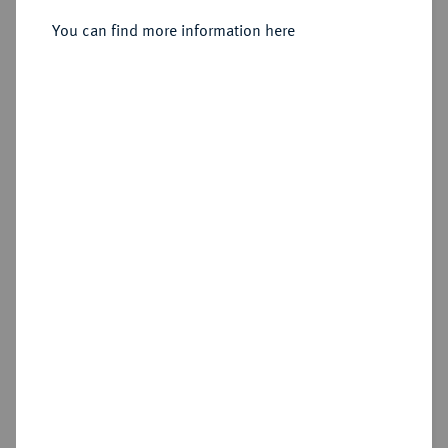
Silbermedaille 1755,
You can find more information here
Sold
Estimated price : €3,500
Hammer price
€7,000