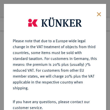
Lot 902
Previous lot
Next lot
Return to list view
Please note that due to a Europe-wide legal
change in the VAT treatment of objects from third
countries, some items must be sold with
Lot 902
standard taxation. For customers in Germany, this
Auction 387
·
means: the premium is 20% plus (usually) 7%
Finished
21 Jun 2023
reduced VAT. For customers from other EU
member states, we will charge 20% plus the VAT
applicable in the respective country when
BRANDENBURG-
DEUTSCHE MÜNZEN UND MEDAILLEN
·
shipping.
PREUSSEN
PREUSSEN, KÖNIGREICH Friedrich
If you have any questions, please contact our
Wilhelm I., der Soldatenkönig,
customer service.