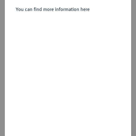
1713-1740.
Silberne Schraubmedaille o. J.
You can find more information here
(1732),
Sold
Estimated price : €2,000