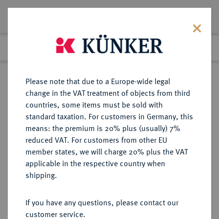
Lot 1515
Previous lot
Next lot
Return to list view
Please note that due to a Europe-wide legal
change in the VAT treatment of objects from third
countries, some items must be sold with
Lot 1515
standard taxation. For customers in Germany, this
Auction 362
·
means: the premium is 20% plus (usually) 7%
Finished
22 Mar 2022
reduced VAT. For customers from other EU
member states, we will charge 20% plus the VAT
applicable in the respective country when
BRANDENBURG-
DEUTSCHE MÜNZEN UND MEDAILLEN
·
shipping.
PREUSSEN
PREUSSEN, KÖNIGREICH Friedrich
If you have any questions, please contact our
Wilhelm I., der Soldatenkönig,
customer service.