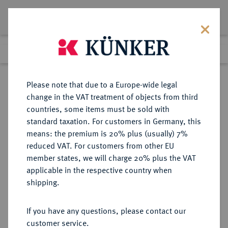
Lot 3625
Previous lot
Next lot
Return to list view
Please note that due to a Europe-wide legal
change in the VAT treatment of objects from third
countries, some items must be sold with
Lot 3625
standard taxation. For customers in Germany, this
Auction 385
·
means: the premium is 20% plus (usually) 7%
Finished
21 Mar 2023
reduced VAT. For customers from other EU
member states, we will charge 20% plus the VAT
applicable in the respective country when
BRANDENBURG-
DEUTSCHE MÜNZEN UND MEDAILLEN
·
shipping.
PREUSSEN
PREUSSEN, KÖNIGREICH Friedrich
If you have any questions, please contact our
Wilhelm III., 1797-1840.
customer service.