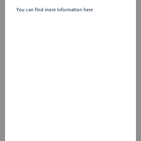
Silbermedaille 1798,
You can find more information here
Sold
Estimated price : €400
Hammer price
€440