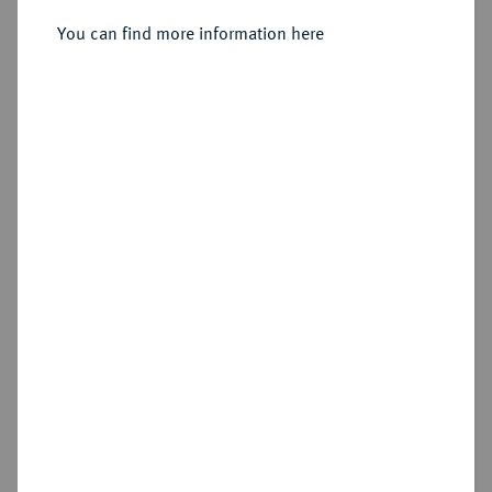
Silbermedaille 1852,
You can find more information here
Sold
Estimated price : £400
Hammer price
£550