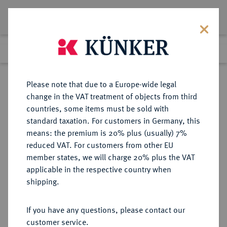
Lot 1028
Previous lot
Next lot
Return to list view
Please note that due to a Europe-wide legal
change in the VAT treatment of objects from third
countries, some items must be sold with
Lot 1028
standard taxation. For customers in Germany, this
Preussag Collection, Part 2
·
means: the premium is 20% plus (usually) 7%
Finished
1 Nov 2016
reduced VAT. For customers from other EU
member states, we will charge 20% plus the VAT
applicable in the respective country when
BRANDENBURG-
DEUTSCHE MÜNZEN UND MEDAILLEN
·
shipping.
PREUSSEN
PREUSSEN, KÖNIGREICH Friedrich
If you have any questions, please contact our
Wilhelm IV., 1840-1861.
customer service.