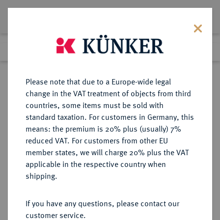
Lot 609
Previous lot
Next lot
Return to list view
Please note that due to a Europe-wide legal
change in the VAT treatment of objects from third
countries, some items must be sold with
Lot 609
standard taxation. For customers in Germany, this
Auction 408
·
means: the premium is 20% plus (usually) 7%
Finished
19 Jun 2024
reduced VAT. For customers from other EU
member states, we will charge 20% plus the VAT
applicable in the respective country when
BRANDENBURG-
DEUTSCHE MÜNZEN UND MEDAILLEN
·
shipping.
PREUSSEN
PREUSSEN, KÖNIGREICH Wilhelm
If you have any questions, please contact our
I., 1861-1888.
customer service.