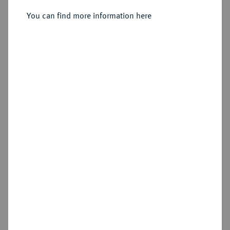
Silbermedaille 1886,
You can find more information here
Sold
Estimated price : €750
Hammer price
€4,400