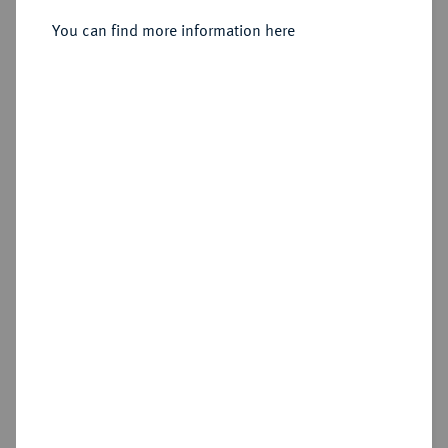
Silbermedaille o. J. (verliehen seit
1889),
You can find more information here
Sold
Estimated price : €75
Hammer price