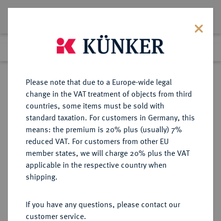
Lot 8538
Previous lot
Next lot
Return to list view
Please note that due to a Europe-wide legal
change in the VAT treatment of objects from third
countries, some items must be sold with
Lot 8538
standard taxation. For customers in Germany, this
eLive Auction 81
·
means: the premium is 20% plus (usually) 7%
Finished
28 Feb 2024
reduced VAT. For customers from other EU
member states, we will charge 20% plus the VAT
applicable in the respective country when
BRANDENBURG-
DEUTSCHE MÜNZEN UND MEDAILLEN
·
shipping.
PREUSSEN
PREUSSEN, KÖNIGREICH Wilhelm
If you have any questions, please contact our
II., 1888-1918.
customer service.