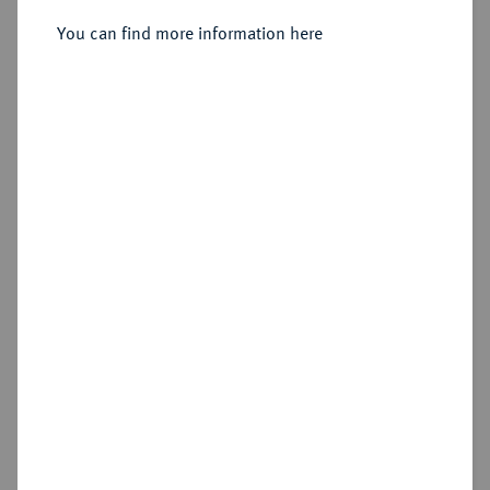
Sold
You can find more information here
Estimated price : €750
Hammer price
€1,700