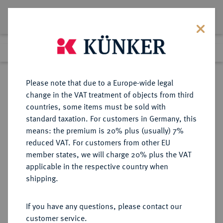
Lot 3300
Previous lot
Next lot
Return to list view
Please note that due to a Europe-wide legal
change in the VAT treatment of objects from third
countries, some items must be sold with
Lot 3300
standard taxation. For customers in Germany, this
Auction 405
·
means: the premium is 20% plus (usually) 7%
Finished
20 Mar 2024
reduced VAT. For customers from other EU
member states, we will charge 20% plus the VAT
applicable in the respective country when
REGENSBURG
DEUTSCHE MÜNZEN UND MEDAILLEN
·
shipping.
STADT
1/2 Konv.-Taler 1781,
If you have any questions, please contact our
customer service.