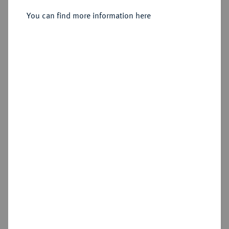
Sold
You can find more information here
Estimated price : €1,000
Hammer price
€1,200