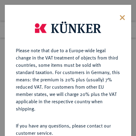
Lot 3285
Previous lot
Next lot
Return to list view
Please note that due to a Europe-wide legal
change in the VAT treatment of objects from third
countries, some items must be sold with
Lot 3285
standard taxation. For customers in Germany, this
Auction 405
·
means: the premium is 20% plus (usually) 7%
Finished
20 Mar 2024
reduced VAT. For customers from other EU
member states, we will charge 20% plus the VAT
applicable in the respective country when
REGENSBURG
DEUTSCHE MÜNZEN UND MEDAILLEN
·
shipping.
STADT
Konv.-Taler 1766, Nürnberg,
If you have any questions, please contact our
customer service.