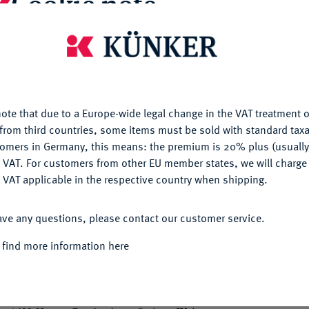
Cookie note
is website uses cookies to provide you with the best possible
Informa
nctionality. If you click on "Configure", you can set which cookie
u want to allow.
More information
h schwedisch-protestantische Truppen unter
am 4. November. 29,10 g. Münzmeister
ote that due to a Europe-wide legal change in the VAT treatment o
CONFIGURE
Nominal/Y
IS Ê CONTRA Ê NOS Ê Die Stadtansicht von
from third countries, some items must be sold with standard taxa
ücke und der zur Hälfte abgebrochenen
tomers in Germany, this means: the premium is 20% plus (usuall
Rarity
DENY
 VAT. For customers from other EU member states, we will charg
/ DVX VICTOR / RATISPONAM /
 VAT applicable in the respective country when shipping.
eige, oben von aus Wolken kommender Hand
Quotes
xemplar); Dav. 5751; Schnee 358; Slg. Bach
ACCEPT ALL
ave any questions, please contact our customer service.
 find more information here
ch
n 1961, Nr. 52.