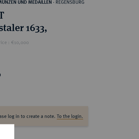
REGENSBURG
MÜNZEN UND MEDAILLEN
·
T
taler 1633,
rice : €10,000
0
ase log in to create a note.
To the login.