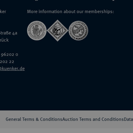
nker
More information about our memberships:
traße 4a
rück
 96202 0
6202 22
@kuenker.de
General Terms & Conditions
Auction Terms and Conditions
Data