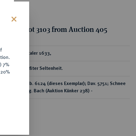
tion for lot 3103 from Auction 405
s
f
ear
Reichstaler 1633,
tion.
y) 7%
Von größter Seltenheit.
e 20%
Beckenb. 6124 (dieses Exemplar); Dav. 5751; Schnee
358; Slg. Bach (Auktion Künker 238) -