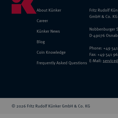
About Künker
Fritz Rudolf Kü
GmbH & Co. KG
Career
Nobbenburger S
Künker News
D-49076 Osnab
Blog
Phone: +49 541
Coin Knowledge
Fax: +49 541 9
E-Mail:
service
Frequently Asked Questions
© 2026 Fritz Rudolf Künker GmbH & Co. KG