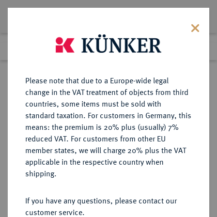
Lot 97
Previous lot
Next lot
Return to list view
Please note that due to a Europe-wide legal
change in the VAT treatment of objects from third
countries, some items must be sold with
Lot 97
standard taxation. For customers in Germany, this
Auction 423
·
means: the premium is 20% plus (usually) 7%
8:00 am
3 Jul 2025
reduced VAT. For customers from other EU
member states, we will charge 20% plus the VAT
applicable in the respective country when
RÖMISCH-
HABSBURGISCHE ERBLANDE-ÖSTERREICH
·
shipping.
DEUTSCHES REICH
Erzherzog Leopold V., 1619-1632.
If you have any questions, please contact our
Reichstaler 1620, Hall.
customer service.