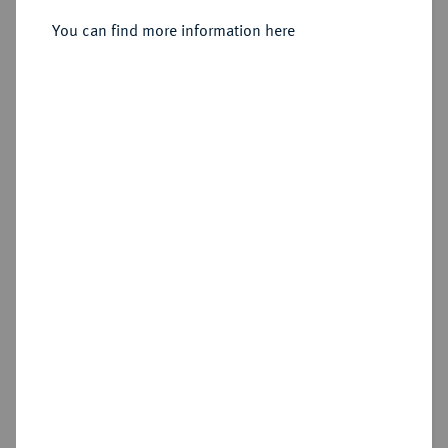
You can find more information here
Sold
Estimated price : €150
Hammer price
€280