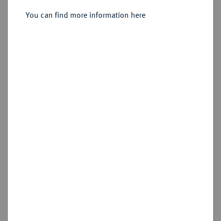
You can find more information here
Sold
Estimated price : €75
Hammer price
€130