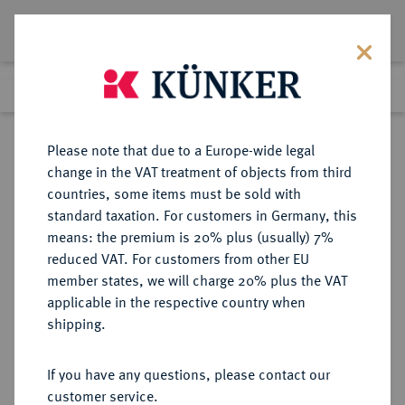
Lot 5236
Previous lot
Next lot
Return to list view
Please note that due to a Europe-wide legal
change in the VAT treatment of objects from third
countries, some items must be sold with
Lot 5236
standard taxation. For customers in Germany, this
eLive Auction 84
·
means: the premium is 20% plus (usually) 7%
Finished
5 Nov 2024
reduced VAT. For customers from other EU
member states, we will charge 20% plus the VAT
applicable in the respective country when
RÖMISCH-
HABSBURGISCHE ERBLANDE-ÖSTERREICH
·
shipping.
DEUTSCHES REICH
Ferdinand I., 1522-1558-1564.
If you have any questions, please contact our
Taler o. J. (nach 1546).
customer service.