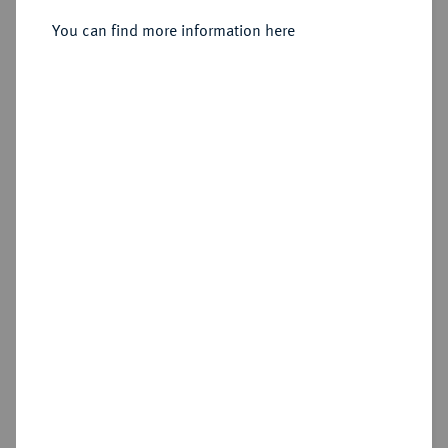
You can find more information here
Sold
Estimated price : €3,000
Hammer price
€4,200