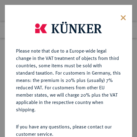
Lot 3450
Previous lot
Next lot
Return to list view
Please note that due to a Europe-wide legal
change in the VAT treatment of objects from third
countries, some items must be sold with
Lot 3450
standard taxation. For customers in Germany, this
Auction 264
·
means: the premium is 20% plus (usually) 7%
Finished
24 Jun 2015
reduced VAT. For customers from other EU
member states, we will charge 20% plus the VAT
applicable in the respective country when
RÖMISCH-
HABSBURGISCHE ERBLANDE-ÖSTERREICH
·
shipping.
DEUTSCHES REICH
Ferdinand III., 1625-1637-1657.
If you have any questions, please contact our
2 Dukaten 1648 GH, Breslau.
customer service.