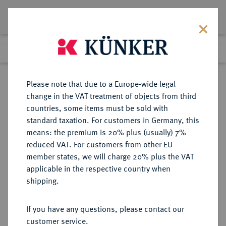
Lot 1607
Previous lot
Next lot
Return to list view
Please note that due to a Europe-wide legal
change in the VAT treatment of objects from third
countries, some items must be sold with
Lot 1607
standard taxation. For customers in Germany, this
Preussag Collection, Part 2
·
means: the premium is 20% plus (usually) 7%
Finished
1 Nov 2016
reduced VAT. For customers from other EU
member states, we will charge 20% plus the VAT
applicable in the respective country when
RÖMISCH-
HABSBURGISCHE ERBLANDE-ÖSTERREICH
·
shipping.
DEUTSCHES REICH
Karl VI., 1711-1740.
If you have any questions, please contact our
Silbermedaille 1725,
customer service.