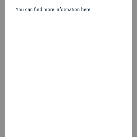
You can find more information here
Sold
Estimated price : £400
Hammer price
£950