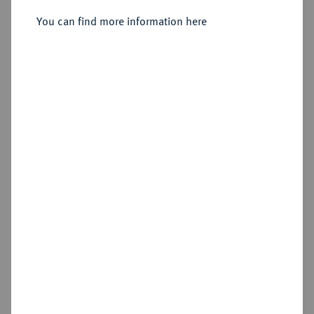
You can find more information here
Sold
Estimated price : €600
Hammer price
€1,800