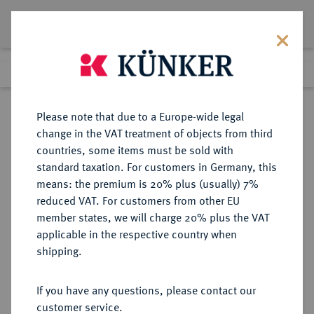
Lot 1456
Previous lot
Next lot
Return to list view
Please note that due to a Europe-wide legal
change in the VAT treatment of objects from third
countries, some items must be sold with
Lot 1456
standard taxation. For customers in Germany, this
eLive Premium Auction 401
·
means: the premium is 20% plus (usually) 7%
Finished
5 Feb 2024
reduced VAT. For customers from other EU
member states, we will charge 20% plus the VAT
applicable in the respective country when
RÖMISCH-
HABSBURGISCHE ERBLANDE-ÖSTERREICH
·
shipping.
DEUTSCHES REICH
Maria Theresia, 1740-1780.
If you have any questions, please contact our
Silbermedaille 1758,
customer service.