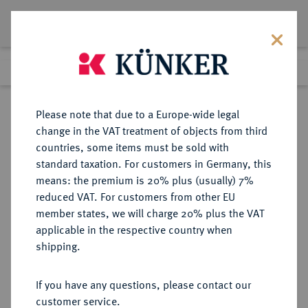
Lot 4628
Previous lot
Next lot
Return to list view
Please note that due to a Europe-wide legal
change in the VAT treatment of objects from third
countries, some items must be sold with
Lot 4628
standard taxation. For customers in Germany, this
Auction 406
·
means: the premium is 20% plus (usually) 7%
Finished
20 Mar 2024
reduced VAT. For customers from other EU
member states, we will charge 20% plus the VAT
applicable in the respective country when
RÖMISCH-
HABSBURGISCHE ERBLANDE-ÖSTERREICH
·
shipping.
DEUTSCHES REICH
Maria Theresia, 1740-1780.
If you have any questions, please contact our
Silbermedaille 1765,
customer service.