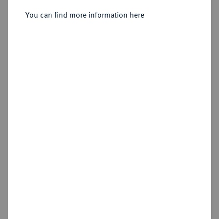
You can find more information here
Sold
Estimated price : €400
Hammer price
€480