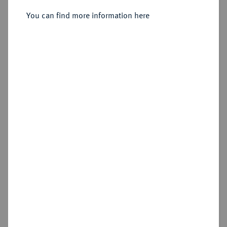
You can find more information here
Sold
Estimated price : €500
Hammer price
€1,100