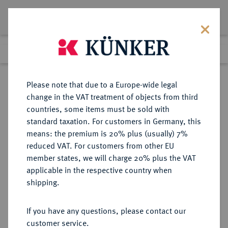
Lot 3763
Previous lot
Next lot
Return to list view
Please note that due to a Europe-wide legal
change in the VAT treatment of objects from third
countries, some items must be sold with
Lot 3763
standard taxation. For customers in Germany, this
Auction 385
·
means: the premium is 20% plus (usually) 7%
Finished
21 Mar 2023
reduced VAT. For customers from other EU
member states, we will charge 20% plus the VAT
applicable in the respective country when
RÖMISCH-
HABSBURGISCHE ERBLANDE-ÖSTERREICH
·
shipping.
DEUTSCHES REICH
Maria Theresia, 1740-1780.
If you have any questions, please contact our
Silbermedaille 1770,
customer service.