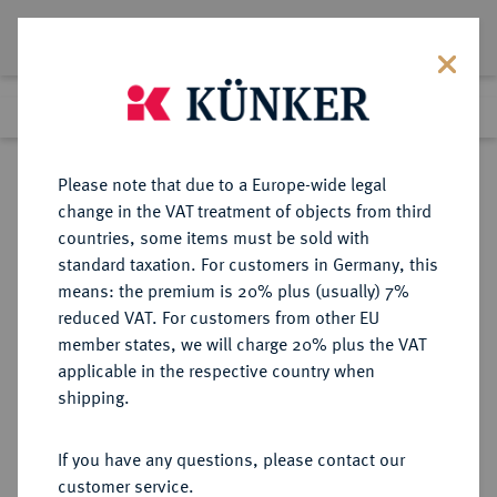
Lot 4727
Previous lot
Next lot
Return to list view
Please note that due to a Europe-wide legal
change in the VAT treatment of objects from third
countries, some items must be sold with
Lot 4727
standard taxation. For customers in Germany, this
Auction 264
·
means: the premium is 20% plus (usually) 7%
Finished
25 Jun 2015
reduced VAT. For customers from other EU
member states, we will charge 20% plus the VAT
applicable in the respective country when
RUSSLAND
EUROPÄISCHE MÜNZEN UND MEDAILLEN
·
shipping.
KAISERREICH Alexander II., 1855-
1881.
If you have any questions, please contact our
Silberne Verdienstmedaille o. J.
customer service.