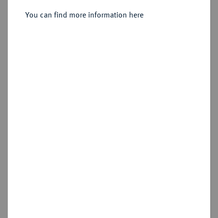
(graviert 1861),
You can find more information here
Sold
Estimated price : €1,000
Hammer price
€1,100