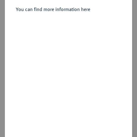
Sold
You can find more information here
Estimated price : €20,000