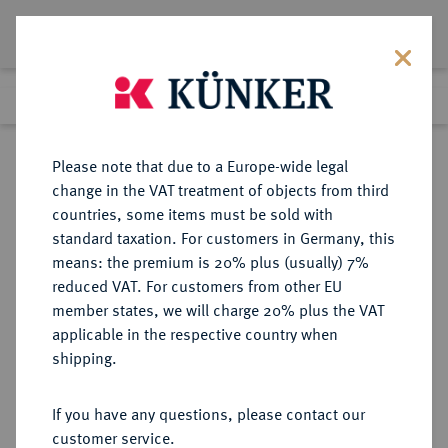
Lot 1912
Previous lot
Next lot
Return to list view
Please note that due to a Europe-wide legal
change in the VAT treatment of objects from third
countries, some items must be sold with
Lot 1912
standard taxation. For customers in Germany, this
Auction 350
·
means: the premium is 20% plus (usually) 7%
Finished
1 Jul 2021
reduced VAT. For customers from other EU
member states, we will charge 20% plus the VAT
applicable in the respective country when
RUSSLAND
EUROPÄISCHE MÜNZEN UND MEDAILLEN
·
shipping.
KAISERREICH Anna, 1730-1740.
Silbermedaille o. J.,
If you have any questions, please contact our
customer service.