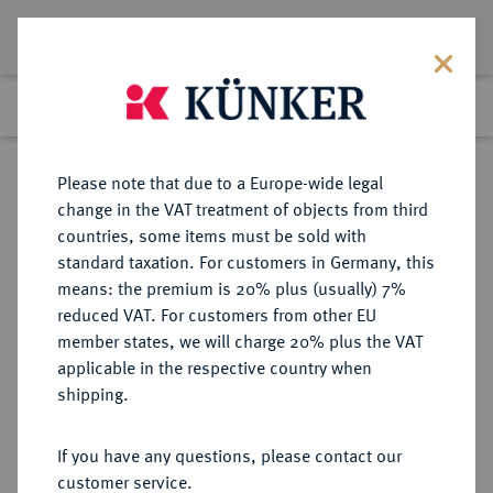
Lot 1852
Previous lot
Next lot
Return to list view
Please note that due to a Europe-wide legal
change in the VAT treatment of objects from third
countries, some items must be sold with
Lot 1852
standard taxation. For customers in Germany, this
Auction 412
·
means: the premium is 20% plus (usually) 7%
Finished
24 Sept 2024
reduced VAT. For customers from other EU
member states, we will charge 20% plus the VAT
applicable in the respective country when
RUSSLAND
EUROPÄISCHE MÜNZEN UND MEDAILLEN
·
shipping.
KAISERREICH Ivan III., 1740-1741.
Rubel 1741, St. Petersburg.
If you have any questions, please contact our
customer service.