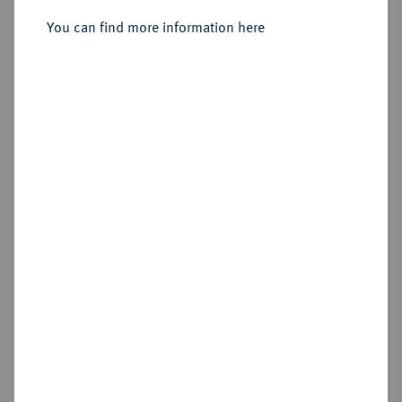
You can find more information here
Estimated price : €100,000
Hammer price
—