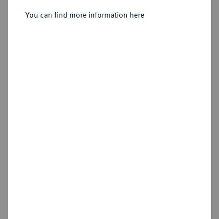
You can find more information here
Sold
Estimated price : €150
Hammer price
€120