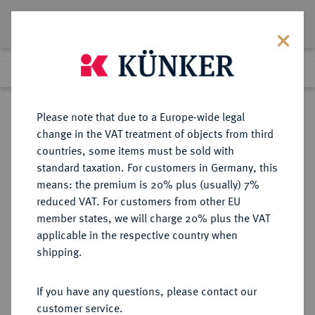
Lot 6943
Previous lot
Next lot
Return to list view
Please note that due to a Europe-wide legal
change in the VAT treatment of objects from third
countries, some items must be sold with
Lot 6943
standard taxation. For customers in Germany, this
Auction 186
·
means: the premium is 20% plus (usually) 7%
Finished
17 Mar 2011
reduced VAT. For customers from other EU
member states, we will charge 20% plus the VAT
applicable in the respective country when
RUSSLAND
EUROPÄISCHE MÜNZEN UND MEDAILLEN
·
shipping.
KAISERREICH Nikolaus I., 1825-
1855.
If you have any questions, please contact our
Bronzemedaille 1854,
customer service.