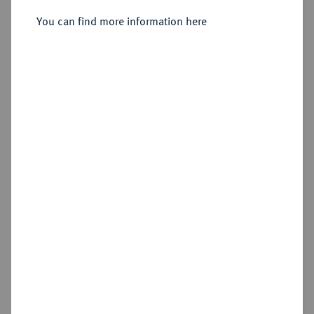
You can find more information here
Sold
Estimated price : €300
Hammer price
€280