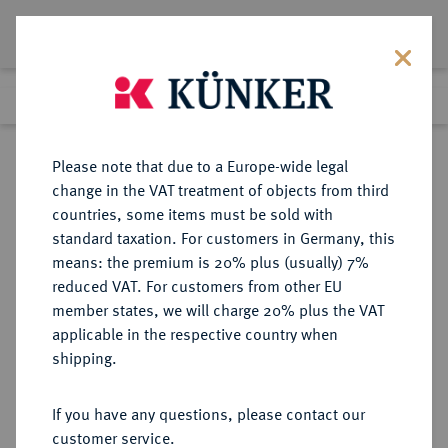
Lot 422
Previous lot
Next lot
Return to list view
Please note that due to a Europe-wide legal
change in the VAT treatment of objects from third
countries, some items must be sold with
Lot 422
standard taxation. For customers in Germany, this
Auction 277
·
means: the premium is 20% plus (usually) 7%
Finished
21 Jun 2016
reduced VAT. For customers from other EU
member states, we will charge 20% plus the VAT
applicable in the respective country when
RUSSLAND
EUROPÄISCHE MÜNZEN UND MEDAILLEN
·
shipping.
KAISERREICH Nikolaus I., 1825-
1855.
If you have any questions, please contact our
Bronzene Suitenmedaille 1838,
customer service.