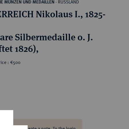
RUSSLAND
HE MÜNZEN UND MEDAILLEN
·
RREICH Nikolaus I., 1825-
are Silbermedaille o. J.
ftet 1826),
rice : €500
ase log in to create a note.
To the login.