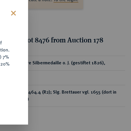
s
tion for lot 8476 from Auction 178
f
tion.
y) 7%
ear
Tragbare Silbermedaille o. J. (gestiftet 1826),
e 20%
RR
Diakov 464.4 (R2); Slg. Brettauer vgl. 1655 (dort in
Bronze)