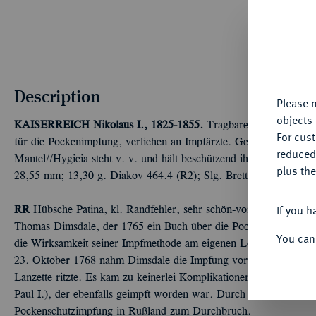
Th
fu
yo
Description
Please n
objects 
KAISERREICH
Nikolaus I., 1825-1855.
Tragbare Silbermedaille 
For cus
für die Pockenimpfung, verliehen an Impfärzte. Gekröntes Brustbi
reduced
Mantel//Hygieia steht v. v. und hält beschützend ihre Arme über 
plus the
28,55 mm; 13,30 g. Diakov 464.4 (R2); Slg. Brettauer vgl. 1655 
If you h
RR
Hübsche Patina, kl. Randfehler, sehr schön-vorzüglich Im Jah
Thomas Dimsdale, der 1765 ein Buch über die Pockenschutzimpfun
You can
die Wirksamkeit seiner Impfmethode am eigenen Leib zu testen, 
23. Oktober 1768 nahm Dimsdale die Impfung vor, indem er den A
Lanzette ritzte. Es kam zu keinerlei Komplikationen, auch nicht b
Paul I.), der ebenfalls geimpft worden war. Durch dieses mutige B
Pockenschutzimpfung in Rußland zum Durchbruch.