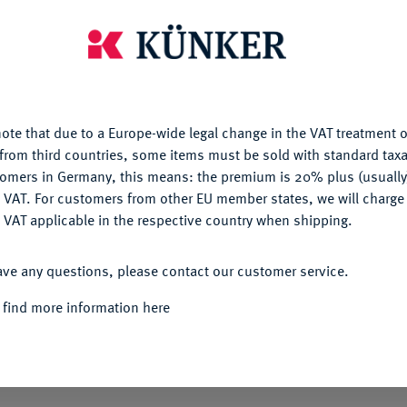
is website uses cookies to provide you with the best possible
nctionality. If you click on "Configure", you can set which cookie
u want to allow.
More information
Informa
ote that due to a Europe-wide legal change in the VAT treatment o
CONFIGURE
from third countries, some items must be sold with standard taxa
o. J. (gestiftet 1826), von A. Lyalin. Prämie
tomers in Germany, this means: the premium is 20% plus (usuall
ld der Zarin Katharina II. r. mit umgelegtem
DENY
Nominal/Y
 VAT. For customers from other EU member states, we will charg
sieben Kinder, die um sie versammelt sind.
 VAT applicable in the respective country when shipping.
(dort in Bronze).
Rarity
ACCEPT ALL
ave any questions, please contact our customer service.
re 1768 lud Katharina II. den englischen Arzt
Quotes
g verfaßt hatte, nach St. Petersburg ein, um
 find more information here
was gegen den Willen ihrer Ärzte geschah. Am
rm der Zarin mit einer pockeninfizierten
ei ihrem Sohn Paul Petrowitsch (später Zar
eispiel verhalf Katharina der