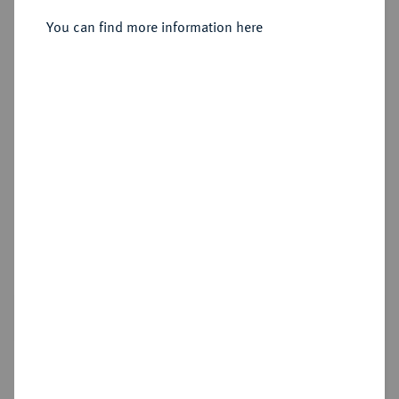
Sold
You can find more information here
Estimated price : €5,000