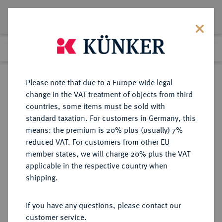
Lot 3863
Previous lot
Next lot
Return to list view
Please note that due to a Europe-wide legal
change in the VAT treatment of objects from third
countries, some items must be sold with
Lot 3863
standard taxation. For customers in Germany, this
Auction 385
·
means: the premium is 20% plus (usually) 7%
Finished
21 Mar 2023
reduced VAT. For customers from other EU
member states, we will charge 20% plus the VAT
applicable in the respective country when
RUSSLAND
EUROPÄISCHE MÜNZEN UND MEDAILLEN
·
shipping.
KAISERREICH Peter III., 1762.
Albertustaler 1753, Mannheim.
If you have any questions, please contact our
customer service.