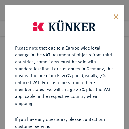
Lot 806
Previous lot
Next lot
Return to list view
Please note that due to a Europe-wide legal
change in the VAT treatment of objects from third
countries, some items must be sold with
Lot 806
standard taxation. For customers in Germany, this
Auction 359
·
means: the premium is 20% plus (usually) 7%
Finished
26 Jan 2022
reduced VAT. For customers from other EU
member states, we will charge 20% plus the VAT
RUSSISCHES REICH (BIS 1917)
applicable in the respective country when
shipping.
Sold
If you have any questions, please contact our
customer service.