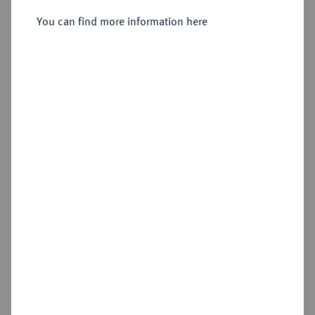
You can find more information here
Estimated price : €15,000
Hammer price
€24,000
Add lot
My notes