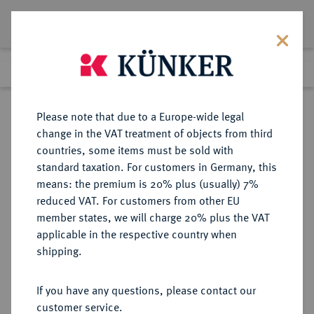
Lot 2369
Previous lot
Next lot
Return to list view
Please note that due to a Europe-wide legal
change in the VAT treatment of objects from third
countries, some items must be sold with
Lot 2369
standard taxation. For customers in Germany, this
Auction 383
·
means: the premium is 20% plus (usually) 7%
Finished
17 Mar 2023
reduced VAT. For customers from other EU
member states, we will charge 20% plus the VAT
applicable in the respective country when
SACHSEN
DEUTSCHE MÜNZEN UND MEDAILLEN
·
shipping.
SACHSEN, KURFÜRSTENTUM
Friedrich August I., 1694-1733
If you have any questions, please contact our
(August der Starke).
customer service.