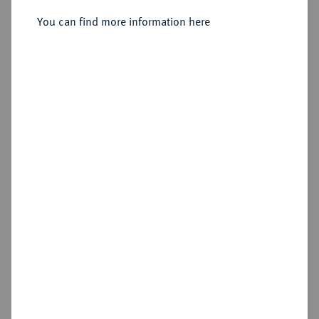
2 Dukaten 1709, Leipzig,
You can find more information here
Sold
Estimated price : €15,000
Hammer price
€26,000