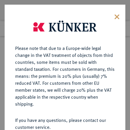
Lot 308
Previous lot
Next lot
Return to list view
Please note that due to a Europe-wide legal
change in the VAT treatment of objects from third
countries, some items must be sold with
Lot 308
standard taxation. For customers in Germany, this
Auction 271
·
means: the premium is 20% plus (usually) 7%
Finished
4 Feb 2016
reduced VAT. For customers from other EU
member states, we will charge 20% plus the VAT
applicable in the respective country when
SACHSEN
DEUTSCHE MÜNZEN UND MEDAILLEN
·
shipping.
SACHSEN, KURFÜRSTENTUM
Friedrich August I., 1694-1733
If you have any questions, please contact our
(August der Starke).
customer service.