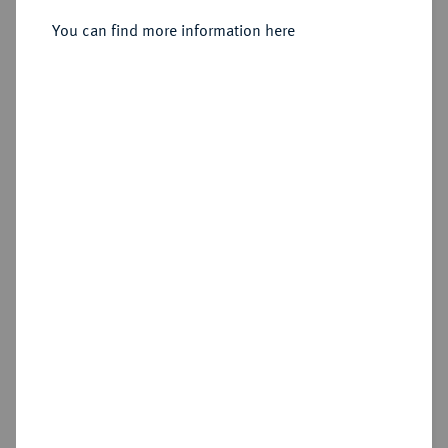
Kuranttalerklippe 1717, Dresden,
You can find more information here
Sold
Estimated price : €5,000
Hammer price
€9,000