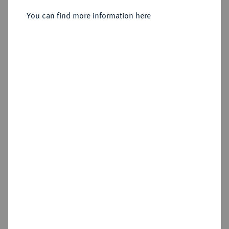
You can find more information here
Sold
Estimated price : £250
Hammer price
£700