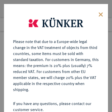
Lot 1493
Previous lot
Next lot
Return to list view
Please note that due to a Europe-wide legal
change in the VAT treatment of objects from third
countries, some items must be sold with
Lot 1493
standard taxation. For customers in Germany, this
Preussag Collection, Part 2
·
means: the premium is 20% plus (usually) 7%
Finished
1 Nov 2016
reduced VAT. For customers from other EU
member states, we will charge 20% plus the VAT
applicable in the respective country when
SACHSEN
DEUTSCHE MÜNZEN UND MEDAILLEN
·
shipping.
SACHSEN, KÖNIGREICH Friedrich
August I., 1806-1827.
If you have any questions, please contact our
Holzmedaille 1818,
customer service.