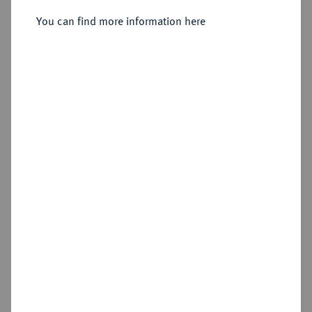
Stempel aus 1663 geändert),
You can find more information here
Dresden.
Sold
Estimated price : €3,000
Hammer price
€3,600