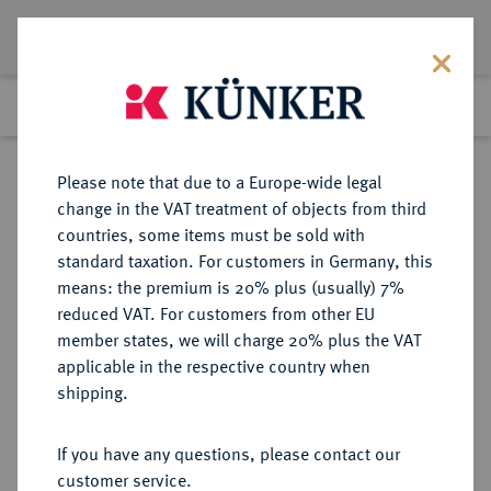
Lot 201
Previous lot
Next lot
Return to list view
Please note that due to a Europe-wide legal
change in the VAT treatment of objects from third
countries, some items must be sold with
Lot 201
standard taxation. For customers in Germany, this
Auction 358
·
means: the premium is 20% plus (usually) 7%
Finished
26 Jan 2022
reduced VAT. For customers from other EU
member states, we will charge 20% plus the VAT
applicable in the respective country when
SACHSEN
DEUTSCHE MÜNZEN UND MEDAILLEN
·
shipping.
SACHSEN, KURFÜRSTENTUM
Johann Georg II., 1656-1680.
If you have any questions, please contact our
Reichstaler 1673 (Jahreszahl im
customer service.