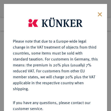
Lot 236
Previous lot
Next lot
Return to list view
Please note that due to a Europe-wide legal
change in the VAT treatment of objects from third
countries, some items must be sold with
Lot 236
standard taxation. For customers in Germany, this
Auction 368
·
means: the premium is 20% plus (usually) 7%
Finished
20 Jun 2022
reduced VAT. For customers from other EU
member states, we will charge 20% plus the VAT
applicable in the respective country when
SACHSEN
DEUTSCHE MÜNZEN UND MEDAILLEN
·
shipping.
SACHSEN, KURFÜRSTENTUM
Johann Georg IV., 1691-1694.
If you have any questions, please contact our
Bronzemedaille 1692,
customer service.