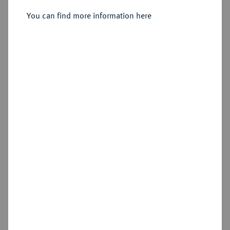
You can find more information here
Sold
Estimated price : €200
Hammer price
€380