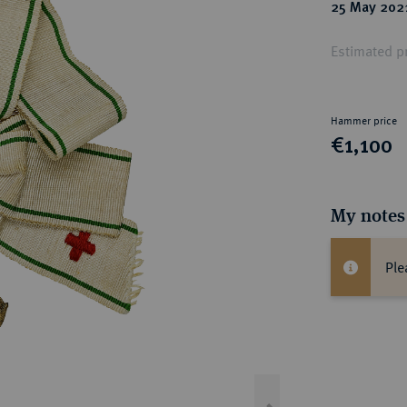
ct
25 May 202
rg hereditary lands -
a
ean Coins and Medals
Estimated p
 and Medals from Overseas
 Coins after 1871
atic Literature
Hammer price
€1,100
My notes
Ple