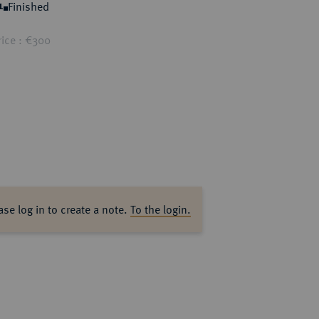
Finished
1
rice : €300
ase log in to create a note.
To the login.