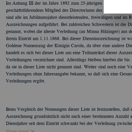
Im Anhang III der im Jahre 1892 zum 25-jährigen Vereinsjubiläu
geschäftsführendem Mitglied des Directoriums des Albertvereins,
sind alle im Jubiläumsjahre dienstleistenden, freiwilligen und im 
Auszeichnungen aufgeführt. Bei zahlreichen Schwestern ist die D
genannt, wobei die älteste Verleihung (an Minna Hilzinger) aus d
ihrem Eintritt am 1.11.1868. Bei dieser Dienstauszeichnung ist wo
Goldene Namenszug der Königin Carola, da über eine andere Dien
handelt es sich bei dieser Liste um eine Teilmatrikel dieser Aus
Verleihungen verzeichnet sind. Allerdings bleiben hierbei die bis
da sie in dieser Liste nicht genannt sind. Weiter sind noch eine 
Verleihungen ohne Jahresangabe bekannt, so daß sich eine Gesa
Verleihungen ergibt.
Beim Vergleich der Nennungen dieser Liste ist festzustellen, daß 
Auszeichnung grundsätzlich nicht nach einer bestimmten Anzahl a
Dienstjahre seit dem Eintritt schwankt bei der Verleihung zwisch
Show more'
sechs und sieben Jahren liegen.