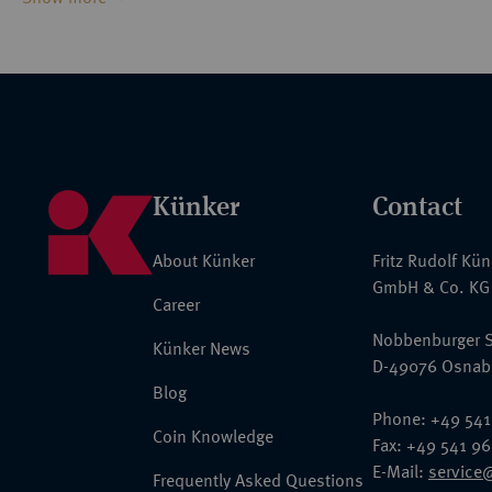
Möglicherweise erfolgte die Herstellung der Auszeichnung durch
(Sohn) in Dresden. Sie kommt in zwei Ausführungen vor: an ein
schmalen grünen Seitenstreifen (1. Trageweise), und an einer Dam
Kreuzen, an einem Halsband (2. Trageweise) zu tragen. Beide Var
Künker
Contact
Vorkommen gesichert, wobei jedoch nicht klar ist, ob diese aufeina
letzterer, die auch photographisch dokumentiert ist, handelt es si
About Künker
Fritz Rudolf Kü
Dekoration in dieser Trageweise.
GmbH & Co. KG
Career
Nobbenburger S
Künker News
D-49076 Osnab
Blog
Phone: +49 541
Coin Knowledge
Fax: +49 541 9
E-Mail:
service
Frequently Asked Questions