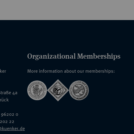
 den Hofjuwelier Gustav Julius Erdmann Jähne
er einfachen weißen Damenschleife mit
enschleife mit drei handgestickten roten
ianten sind durch mehrere originale
Organizational Memberships
nderfolgten oder gleichzeitig existierten. Bei
ch wohl deutschlandweit um die einzige
nker
More information about our memberships:
traße 4a
rück
 96202 0
6202 22
@kuenker.de