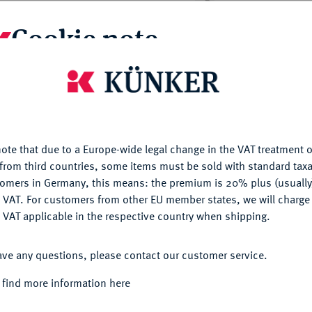
Cookie note
is website uses cookies to provide you with the best possible
nctionality. If you click on "Configure", you can set which cookie
u want to allow.
More information
goldenen Namenszug der Königin Carola als
e Stiftungsdatum oder -jahr oder die
ote that due to a Europe-wide legal change in the VAT treatment o
, noch sein Text, die Statuten, eine
CONFIGURE
from third countries, some items must be sold with standard taxa
rhalten haben oder irgendwo bekannt sind. In
tomers in Germany, this means: the premium is 20% plus (usuall
rschwester im König-Albert-Stift zu Plauen, am
DENY
 VAT. For customers from other EU member states, we will charg
g der Königin Carola, verliehen wurde. Dies
 VAT applicable in the respective country when shipping.
Verleihung. Schemeit (in SMT S. S. 132 und
ACCEPT ALL
er Königin Carola für Verdienste um das Rote
ave any questions, please contact our customer service.
 find more information here