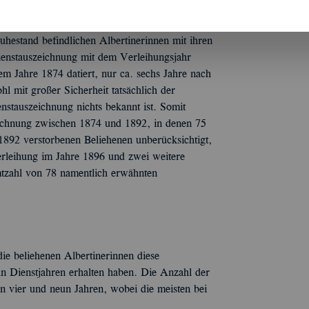
m von Dr. Julius Naundorff,
 veröffentlichten umfangreichen Denkschrift
Ruhestand befindlichen Albertinerinnen mit ihren
ienstauszeichnung mit dem Verleihungsjahr
em Jahre 1874 datiert, nur ca. sechs Jahre nach
hl mit großer Sicherheit tatsächlich der
stauszeichnung nichts bekannt ist. Somit
zeichnung zwischen 1874 und 1892, in denen 75
 1892 verstorbenen Beliehenen unberücksichtigt,
Verleihung im Jahre 1896 und zwei weitere
mtzahl von 78 namentlich erwähnten
die beliehenen Albertinerinnen diese
n Dienstjahren erhalten haben. Die Anzahl der
en vier und neun Jahren, wobei die meisten bei