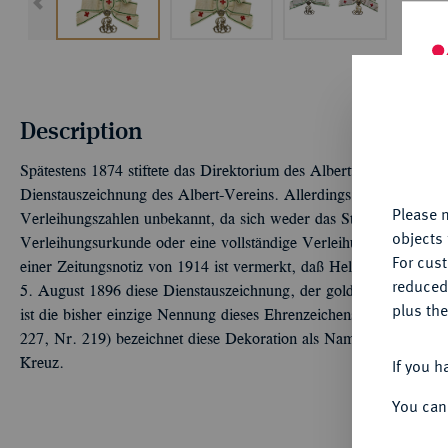
Th
Description
fu
yo
Spätestens 1874 stiftete das Direktorium des Albertvereins den 
Dienstauszeichnung des Albert-Vereins. Allerdings sind das genau
Please n
Verleihungszahlen unbekannt, da sich weder das Stiftungsdokument
objects 
Verleihungsurkunde oder eine vollständige Verleihungsmatrikel e
For cus
einer Zeitungsnotiz von 1914 ist vermerkt, daß Helene Paul, Obe
reduced
5. August 1896 diese Dienstauszeichnung, der goldene Namenszu
plus the
ist die bisher einzige Nennung dieses Ehrenzeichens und seiner 
227, Nr. 219) bezeichnet diese Dekoration als Namens-Chiffre d
If you h
Kreuz.
You can