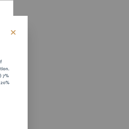
s
f
tion.
y) 7%
e 20%