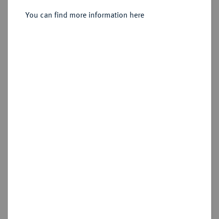
Speciestaler 1641, Glückstadt.
You can find more information here
Sold
Estimated price : €4,000
Hammer price
€3,400