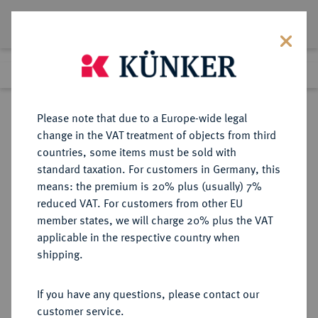
Lot 982
Previous lot
Next lot
Return to list view
Please note that due to a Europe-wide legal
change in the VAT treatment of objects from third
countries, some items must be sold with
Lot 982
standard taxation. For customers in Germany, this
Auction 408
·
means: the premium is 20% plus (usually) 7%
Finished
19 Jun 2024
reduced VAT. For customers from other EU
member states, we will charge 20% plus the VAT
applicable in the respective country when
SCHLESWIG-
DEUTSCHE MÜNZEN UND MEDAILLEN
·
shipping.
HOLSTEIN
KÖNIGLICH DÄNISCHER ANTEIL
If you have any questions, please contact our
Christian IV., 1588-1648.
customer service.