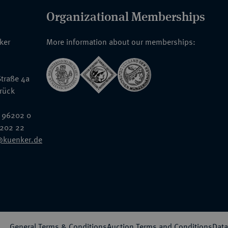
Organizational Memberships
nker
More information about our memberships:
traße 4a
rück
 96202 0
6202 22
@kuenker.de
General Terms & Conditions
Auction Terms and Conditions
Data