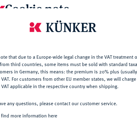
Cookie note
is website uses cookies to provide you with the best possible
Informa
nctionality. If you click on "Configure", you can set which cookie
u want to allow.
More information
Dukat 1705, Glückstadt. 3,46 g Münzmeister
; Lange Nachtrag 99 A b; Schou 2; Sieg 57.
Nominal/Y
ote that due to a Europe-wide legal change in the VAT treatment o
CONFIGURE
from third countries, some items must be sold with standard taxa
Mint
tomers in Germany, this means: the premium is 20% plus (usuall
DENY
 VAT. For customers from other EU member states, we will charg
Rarity
 VAT applicable in the respective country when shipping.
ACCEPT ALL
Weight
ave any questions, please contact our customer service.
 wurde nach dem Tod seines Vaters am 25.
Quotes
 find more information here
eswig und Holstein (königlicher Anteil) und
aters wurde Friedrich IV. bei seinem
ch geweigert, Friedrich IV. von Holstein-