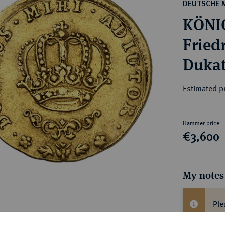
ct
DEUTSCHE 
rg hereditary lands -
a
KÖNI
ean Coins and Medals
 and Medals from Overseas
Friedr
 Coins after 1871
Dukat
atic Literature
Estimated p
Hammer price
€3,600
My notes
Ple