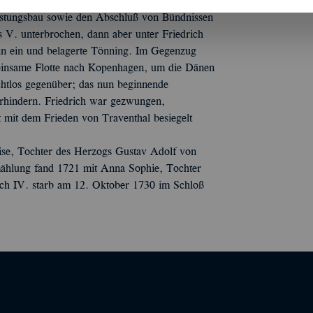
an der Aufrechterhaltung der Altonaer
Festungsbau sowie den Abschluß von Bündnissen
s V. unterbrochen, dann aber unter Friedrich
ein ein und belagerte Tönning. Im Gegenzug
insame Flotte nach Kopenhagen, um die Dänen
htlos gegenüber; das nun beginnende
rhindern. Friedrich war gezwungen,
 mit dem Frieden von Traventhal besiegelt
uise, Tochter des Herzogs Gustav Adolf von
mählung fand 1721 mit Anna Sophie, Tochter
ich IV. starb am 12. Oktober 1730 im Schloß