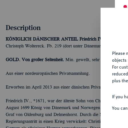
Th
Description
fu
yo
KÖNIGLICH DÄNISCHER ANTEIL
Friedrich IV., 1699-1730.
Christoph Woltereck. Fb. 219 (dort unter Dänemark); Hede 57 B
Please n
objects 
GOLD. Von großer Seltenheit.
Min. gewellt, sehr schön +
For cus
reduced
Aus einer nordeuropäischen Privatsammlung.
plus the
Erworben im April 2013 aus einer dänischen Privatsammlung.
If you h
Friedrich IV., *1671, war der älteste Sohn von Christian V. Er
You can
August 1699 König von Dänemark und Norwegen, Herzog von Schl
Graf von Oldenburg und Delmenhorst. Durch die Schuld seines V
Regierungsantritt in einen Krieg verwickelt: Christian V. hatte si