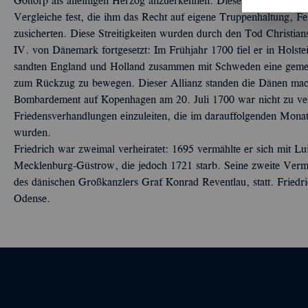
Gottorp als alleinigen Herzog anzuerkennen. Dieser hielt jedoch 
Vergleiche fest, die ihm das Recht auf eigene Truppenhaltung, 
zusicherten. Diese Streitigkeiten wurden durch den Tod Christian
IV. von Dänemark fortgesetzt: Im Frühjahr 1700 fiel er in Holst
sandten England und Holland zusammen mit Schweden eine geme
zum Rückzug zu bewegen. Dieser Allianz standen die Dänen mac
Bombardement auf Kopenhagen am 20. Juli 1700 war nicht zu ve
Friedensverhandlungen einzuleiten, die im darauffolgenden Monat
wurden.
Friedrich war zweimal verheiratet: 1695 vermählte er sich mit L
Mecklenburg-Güstrow, die jedoch 1721 starb. Seine zweite Ver
des dänischen Großkanzlers Graf Konrad Reventlau, statt. Friedr
Odense.