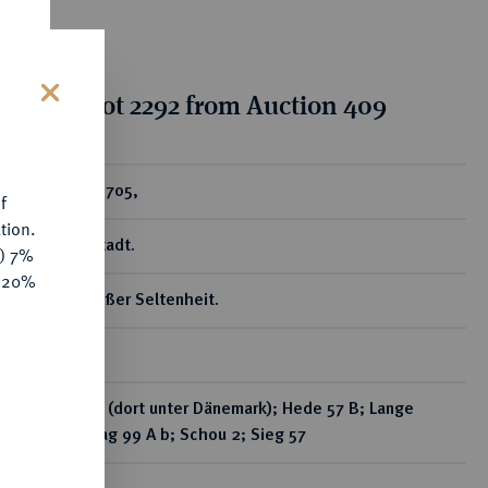
tion for lot 2292 from Auction 409
s
ear
Dukat 1705,
f
tion.
Glückstadt.
y) 7%
e 20%
Von großer Seltenheit.
3,46 g
Fb. 219 (dort unter Dänemark); Hede 57 B; Lange
Nachtrag 99 A b; Schou 2; Sieg 57