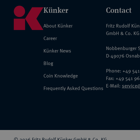
Künker
Contact
About Künker
Fritz Rudolf Kü
GmbH & Co. KG
Career
Nobbenburger S
Künker News
D-49076 Osnab
Blog
Phone: +49 541
Coin Knowledge
Fax: +49 541 9
E-Mail:
service
Frequently Asked Questions
© 2026 Fritz Rudolf Künker GmbH & Co. KG