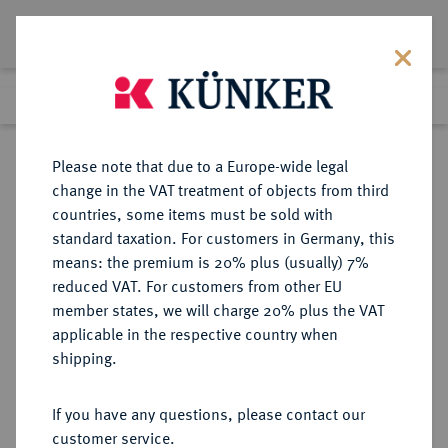
Lot 1283
Previous lot
Next lot
Return to list view
Please note that due to a Europe-wide legal
change in the VAT treatment of objects from third
countries, some items must be sold with
Lot 1283
standard taxation. For customers in Germany, this
Auction 370
·
means: the premium is 20% plus (usually) 7%
Finished
21 Jun 2022
reduced VAT. For customers from other EU
member states, we will charge 20% plus the VAT
applicable in the respective country when
SCHWÄBISCH HALL
DEUTSCHE MÜNZEN UND MEDAILLEN
·
shipping.
STADT
Dukat 1705, Nürnberg,
If you have any questions, please contact our
customer service.