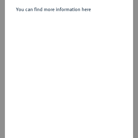
Sold
You can find more information here
Estimated price : €5,000
Hammer price
€8,000