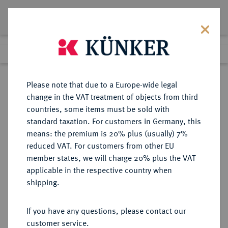
Lot 859
Previous lot
Next lot
Return to list view
Please note that due to a Europe-wide legal
change in the VAT treatment of objects from third
countries, some items must be sold with
Lot 859
standard taxation. For customers in Germany, this
Berlin Auction 380
·
means: the premium is 20% plus (usually) 7%
Finished
2 Feb 2023
reduced VAT. For customers from other EU
member states, we will charge 20% plus the VAT
applicable in the respective country when
SCHWÄBISCH HALL
DEUTSCHE MÜNZEN UND MEDAILLEN
·
shipping.
STADT
Dukat 1742, Nürnberg,
If you have any questions, please contact our
customer service.