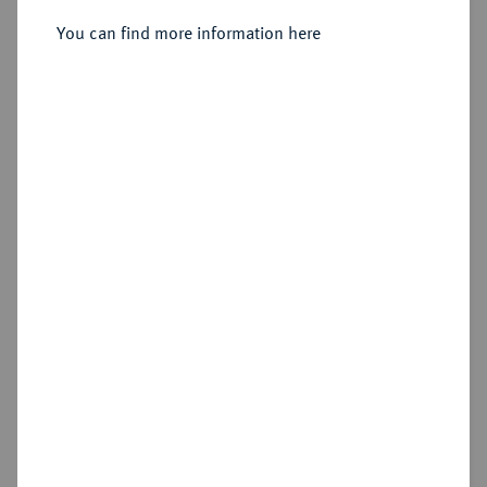
Sold
You can find more information here
Estimated price : €7,500
Hammer price
€7,000