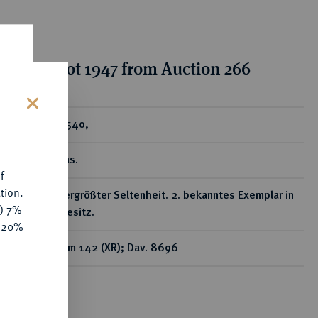
tion for lot 1947 from Auction 266
s
ear
Daler 1540,
Västerås.
f
tion.
Von allergrößter Seltenheit. 2. bekanntes Exemplar in
y) 7%
Privatbesitz.
e 20%
Ahlström 142 (XR); Dav. 8696