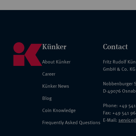
Regierungszeit der Königin Christina das Hauptmotiv der schwedi
Västerås ist grob, man könnte ihn als "holzschnittartig" bezeichn
Stempel geschnitten, Münzmeister war Hans Hansson. Nach der V
sind Hans Hansson als Münzmeister und Ulrich von Nürnberg als
schriftlichen Quellen ist der hier zur Versteigerung gelangte Väs
ausgeprägt worden. Das hohe Feingewicht wurde danach ab 1542 
Künker
Contact
die schwedischen Daler ca. 25,5 g Feinsilber auf. Es ist ungeklä
Exemplaren hergestellt wurde. Es ist bekannt, daß Gustav I. die i
About Künker
Fritz Rudolf Kü
ausgesprochen schätzte.
GmbH & Co. KG
Career
Nobbenburger S
Künker News
D-49076 Osnab
Blog
Phone: +49 541
Coin Knowledge
Fax: +49 541 9
E-Mail:
service
Frequently Asked Questions