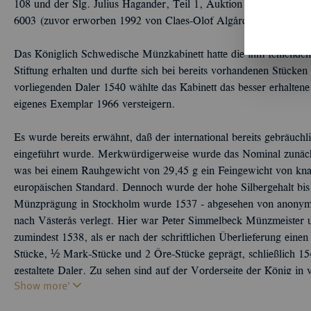
108 und der Slg. Julius Hagander, Teil 1, Auktion Fritz Rudolf
6003 (zuvor erworben 1992 von Claes-Olof Algård, Vancouver).
Das Königlich Schwedische Münzkabinett hatte die ihm fehlende
Stiftung erhalten und durfte sich bei bereits vorhandenen Stücke
vorliegenden Daler 1540 wählte das Kabinett das besser erhaltene
eigenes Exemplar 1966 versteigern.
Es wurde bereits erwähnt, daß der international bereits gebräuc
eingeführt wurde. Merkwürdigerweise wurde das Nominal zunächs
was bei einem Rauhgewicht von 29,45 g ein Feingewicht von knap
europäischen Standard. Dennoch wurde der hohe Silbergehalt bis 
Münzprägung in Stockholm wurde 1537 - abgesehen von anonymen
nach Västerås verlegt. Hier war Peter Simmelbeck Münzmeister 
zumindest 1538, als er nach der schriftlichen Überlieferung eine
Stücke, ½ Mark-Stücke und 2 Öre-Stücke geprägt, schließlich 154
gestaltete Daler. Zu sehen sind auf der Vorderseite der König in 
Show more'
- daher die Bezeichnung Salvatordaler. Der Wahlspruch OM
von Gott) war bereits 1534 auf den in Stockholm geprägten Daler