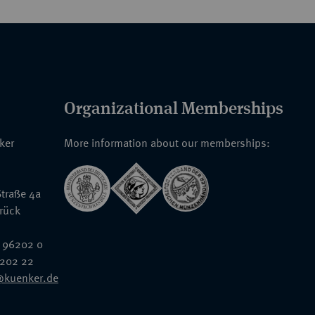
schen Daler.Der Stil des Dalers 1540 aus
en. Wahrscheinlich hat Gorius Målare die
erlegung der Münzstätte nach Svartsjö 1541
 Stempelschneider gesichert. Nach den
terås-Daler lediglich in 82 Exemplaren
aufgegeben, bis ins 19. Jahrhundert weisen
Organizational Memberships
rt, warum der Västerås-Daler in so wenigen
nternationalen Taler ("Jockumsdalrar")
nker
More information about our memberships:
traße 4a
rück
 96202 0
6202 22
@kuenker.de