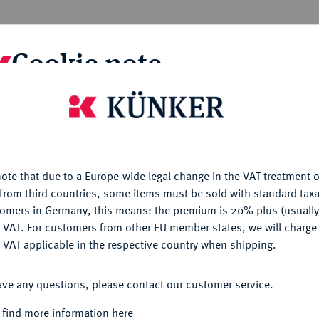
Cookie note
Informa
Salvatordaler. 28,68 g. Münzmeister Hans
is website uses cookies to provide you with the best possible
gekrönte und geharnischte König steht nach
nctionality. If you click on "Configure", you can set which cookie
Nominal/Y
, zu den Seiten und zwischen den Füßen die
u want to allow.
More information
nger-Löwe (Folkungar) und Korngarbe
Mint
steht v. v. mit Strahlenkranz und segnender
ote that due to a Europe-wide legal change in the VAT treatment o
CONFIGURE
Münzmeisterzeichen Eichel. Ahlström 142 (XR);
from third countries, some items must be sold with standard taxa
Rarity
tomers in Germany, this means: the premium is 20% plus (usuall
DENY
 VAT. For customers from other EU member states, we will charg
.
Attraktives Exemplar, winz. Reste von
 VAT applicable in the respective country when shipping.
Quotes
ACCEPT ALL
ave any questions, please contact our customer service.
irsch Mynthandel 1, Stockholm 1966, Nr.
er Bankverein/Spink & Son, Zürich 1989, Nr.
 find more information here