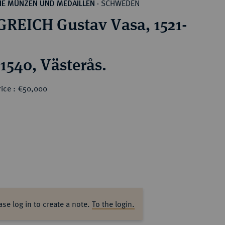
SCHWEDEN
HE MÜNZEN UND MEDAILLEN
·
REICH Gustav Vasa, 1521-
 1540, Västerås.
rice : €50,000
0
ase log in to create a note.
To the login.