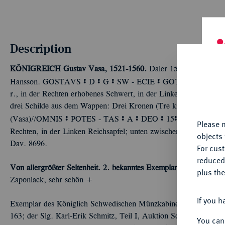
Description
KÖNIGREICH
Gustav Vasa, 1521-1560.
Daler 1540, Västerås. 
Th
Ù
Ù
Ù
Ù
Hansson. GOSTAVS
D
G
SW - ECIE
GOTHOZQ3 - R Der 
fu
r., in der Rechten erhobenes Schwert, in der Linken Reichsapfel
yo
drei Schilde aus dem Wappen: Drei Kronen (Tre kronor), Folku
Ù
Ù
Ù
Ù
Ù
(Vasa)//OMNIS
POTES - TAS
A
DEO
15
40
Christus 
r
Please n
Rechten, in der Linken Reichsapfel; unten zwischen den Füßen 
objects 
Dav. 8696.
For cus
reduced
Von allergrößter Seltenheit. 2. bekanntes Exemplar in Privatbesitz
plus the
Zaponlack, sehr schön +
If you h
Exemplar des Königlich Schwedischen Münzkabinetts, Auktion H
163; der Slg. Karl-Erik Schmitz, Teil I, Auktion Schweizerisch
You can