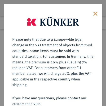
Lot 2774
Previous lot
Next lot
Return to list view
Please note that due to a Europe-wide legal
change in the VAT treatment of objects from third
countries, some items must be sold with
Lot 2774
standard taxation. For customers in Germany, this
Auction 375
·
means: the premium is 20% plus (usually) 7%
Finished
29 Sept 2022
reduced VAT. For customers from other EU
member states, we will charge 20% plus the VAT
applicable in the respective country when
SCHWEDEN
EUROPÄISCHE MÜNZEN UND MEDAILLEN
·
shipping.
KÖNIGREICH Karl XII., 1697-1718.
Silbermedaille o. J. (1709),
If you have any questions, please contact our
customer service.