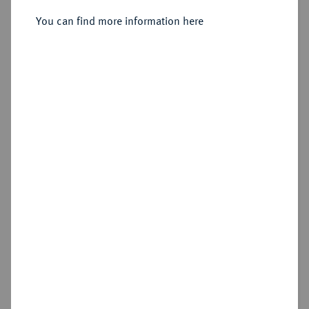
Sold
You can find more information here
Estimated price : €750
Hammer price
€850