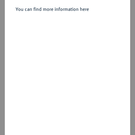
You can find more information here
Sold
Estimated price : €500
Hammer price
€550