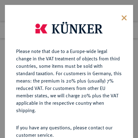
Lot 8155
Previous lot
Next lot
Return to list view
Please note that due to a Europe-wide legal
change in the VAT treatment of objects from third
countries, some items must be sold with
Lot 8155
standard taxation. For customers in Germany, this
Auction 270
·
means: the premium is 20% plus (usually) 7%
Finished
2 Oct 2015
reduced VAT. For customers from other EU
member states, we will charge 20% plus the VAT
applicable in the respective country when
SICILIA
GRIECHISCHE MÜNZEN
·
shipping.
PUNIER.
AR-Tetradrachme, um 300 v. Chr.,
If you have any questions, please contact our
"MHSBM" (Quästorenmünzstätte);
customer service.