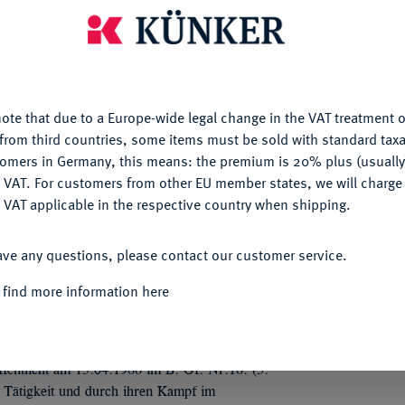
is website uses cookies to provide you with the best possible
nctionality. If you click on "Configure", you can set which cookie
u want to allow.
More information
n „Stern der Volksrepublik Rumänien (1948-
[Ordinul Steaua Republicii Socialiste
ote that due to a Europe-wide legal change in the VAT treatment o
CONFIGURE
66-1989), Bruststern 1. Klasse, Bronze
from third countries, some items must be sold with standard taxa
l. SR 2.1.1; ZK2 2846.
tomers in Germany, this means: the premium is 20% plus (usuall
DENY
 VAT. For customers from other EU member states, we will charg
icht am 13.01.1948 im M. Of. Nr.10. Der
 VAT applicable in the respective country when shipping.
ersonen, sowohl Rumänen als auch Ausländern,
ACCEPT ALL
chaftlichen Einsatz und für Verwirklichung der
ave any questions, please contact our customer service.
republik verliehen werden. Die Verleihung
 Orden hat fünf Klassen.
 find more information here
ht am 10.10.1964 im B. Of. Nr.13 (2. Modell).
weiligen Klassen wird durch die Farbe des
gekennzeichnet.
fentlicht am 13.04.1966 im B. Of. Nr.16. (3.
 Tätigkeit und durch ihren Kampf im