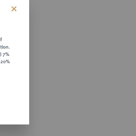
s
f
tion.
y) 7%
e 20%