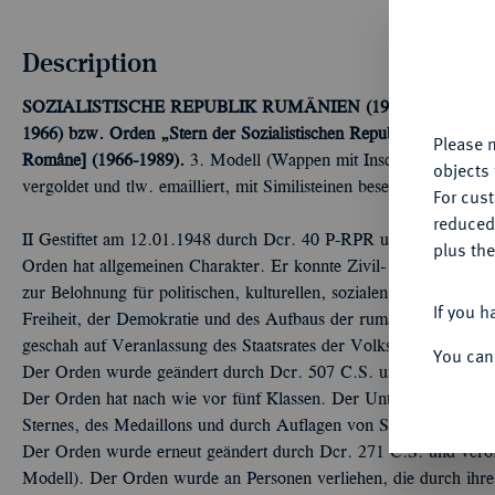
Th
Description
fu
yo
SOZIALISTISCHE REPUBLIK RUMÄNIEN (1965-1989)
Orde
1966) bzw. Orden „Stern der Sozialistischen Republik Rumänien“ 
Please n
Române] (1966-1989).
3. Modell (Wappen mit Inschrift RSR - 19
objects 
vergoldet und tlw. emailliert, mit Similisteinen besetzt, an Nade
For cus
reduced
II Gestiftet am 12.01.1948 durch Dcr. 40 P-RPR und veröffentl
plus the
Orden hat allgemeinen Charakter. Er konnte Zivil- und Militärp
zur Belohnung für politischen, kulturellen, sozialen oder wissens
If you h
Freiheit, der Demokratie und des Aufbaus der rumänischen Volks
geschah auf Veranlassung des Staatsrates der Volksrepublik. Der
You can
Der Orden wurde geändert durch Dcr. 507 C.S. und veröffentlic
Der Orden hat nach wie vor fünf Klassen. Der Unterschied der je
Sternes, des Medaillons und durch Auflagen von Similibrillanten 
Der Orden wurde erneut geändert durch Dcr. 271 C.S. und veröf
Modell). Der Orden wurde an Personen verliehen, die durch ihre