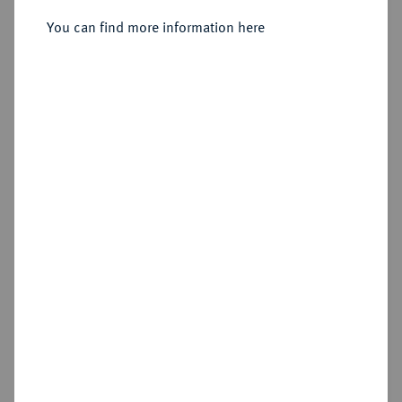
(nach 1843),
You can find more information here
Sold
Estimated price : €7,500
Hammer price
€6,500