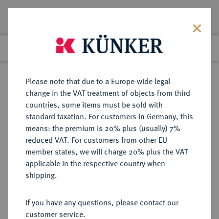
Lot 461
Previous lot
Next lot
Return to list view
Please note that due to a Europe-wide legal
change in the VAT treatment of objects from third
countries, some items must be sold with
Lot 461
standard taxation. For customers in Germany, this
Auction 271
·
means: the premium is 20% plus (usually) 7%
Finished
4 Feb 2016
reduced VAT. For customers from other EU
member states, we will charge 20% plus the VAT
applicable in the respective country when
STÄDTE IN DEN
HABSBURGISCHE ERBLANDE-ÖSTERREICH
·
shipping.
HABSBURGISCHEN ERBLANDEN
WIEN
If you have any questions, please contact our
Goldmedaille zu 24 Dukaten o. J.
customer service.