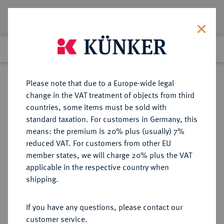
Lot 5268
Previous lot
Next lot
Return to list view
Please note that due to a Europe-wide legal
change in the VAT treatment of objects from third
countries, some items must be sold with
Lot 5268
standard taxation. For customers in Germany, this
Auction 394
·
means: the premium is 20% plus (usually) 7%
Finished
28 Sept 2023
reduced VAT. For customers from other EU
member states, we will charge 20% plus the VAT
applicable in the respective country when
TRIER
DEUTSCHE MÜNZEN UND MEDAILLEN
·
shipping.
ERZBISTUM Lothar von
Metternich, 1599-1623.
If you have any questions, please contact our
Goldgulden 1601, Koblenz.
customer service.