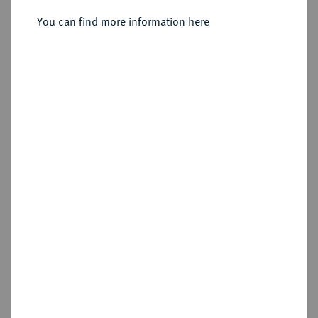
You can find more information here
Sold
Estimated price : €3,000
Hammer price
€3,000