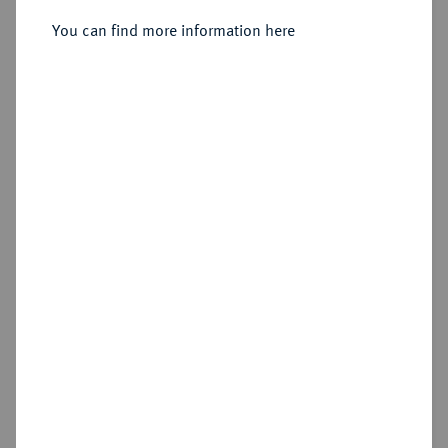
Sold
You can find more information here
Estimated price : €800
Hammer price
€1,400