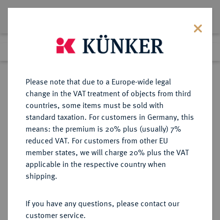
Lot 1564
Previous lot
Next lot
Return to list view
Please note that due to a Europe-wide legal
change in the VAT treatment of objects from third
countries, some items must be sold with
Lot 1564
standard taxation. For customers in Germany, this
Auction 350
·
means: the premium is 20% plus (usually) 7%
Finished
1 Jul 2021
reduced VAT. For customers from other EU
member states, we will charge 20% plus the VAT
applicable in the respective country when
ULM
DEUTSCHE MÜNZEN UND MEDAILLEN
·
shipping.
STADT
Schautaler 1622, Augsburg.
If you have any questions, please contact our
customer service.