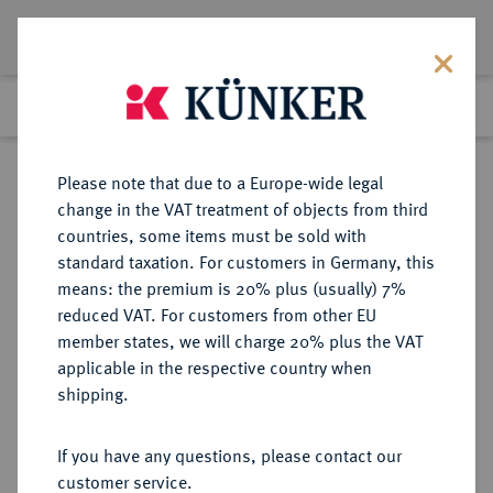
Lot 1349
Previous lot
Next lot
Return to list view
Please note that due to a Europe-wide legal
change in the VAT treatment of objects from third
countries, some items must be sold with
Lot 1349
standard taxation. For customers in Germany, this
Auction 362
·
means: the premium is 20% plus (usually) 7%
Finished
22 Mar 2022
reduced VAT. For customers from other EU
member states, we will charge 20% plus the VAT
applicable in the respective country when
UNGARN
EUROPÄISCHE MÜNZEN UND MEDAILLEN
·
shipping.
SIEBENBÜRGEN, FÜRSTEN Johann
II. Sigismund unter
If you have any questions, please contact our
Vormundschaft seiner Mutter
customer service.