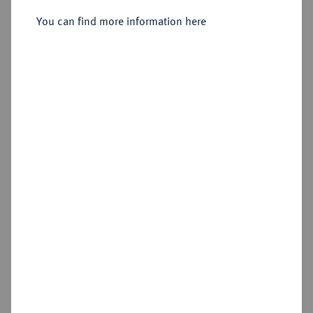
Silbermedaille 1682,
You can find more information here
Sold
Estimated price : €150
Hammer price
€330