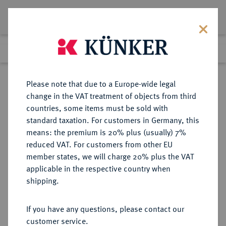
Lot 2088
Previous lot
Next lot
Return to list view
Please note that due to a Europe-wide legal
change in the VAT treatment of objects from third
countries, some items must be sold with
Lot 2088
standard taxation. For customers in Germany, this
eLive Premium Auction 401
·
means: the premium is 20% plus (usually) 7%
Finished
5 Feb 2024
reduced VAT. For customers from other EU
member states, we will charge 20% plus the VAT
applicable in the respective country when
WÜRTTEMBERG
DEUTSCHE MÜNZEN UND MEDAILLEN
·
shipping.
WÜRTTEMBERG, HERZOGTUM,
SEIT 1806 KÖNIGREICH Friedrich
If you have any questions, please contact our
Karl, 1677-1693.
customer service.